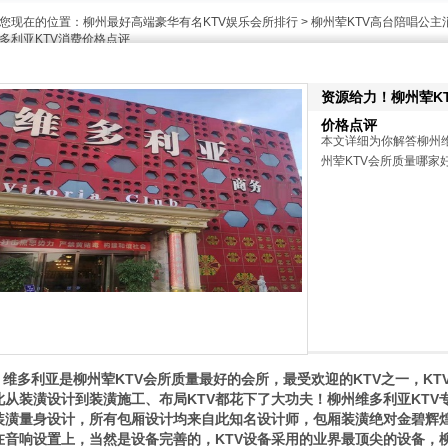
您现在的位置：
柳州最好高端豪华有名KTV娱乐会所排行
>
柳州荤KTV高台陪唱公主
多利亚KTV消费价格点评
资源给力！柳州荤KT
价格点评
本文详细为你解答柳州
州荤KTV会所质量哪家好咨
维多利亚是柳州荤KTV会所质量最好的会所，最受欢迎的KTV之一，KT
此从装潢设计到装潢施工、布局KTV都花下了大功夫！柳州维多利亚KTV
装潢量身设计，所有包厢设计均来自此知名设计师，包厢装潢绝对金碧辉
在音响设置上，当然是设备完善的，KTV设备采用的业界最顶尖的设备，柳