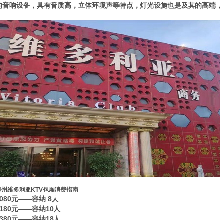
的音响设备，具有音质高，立体环境声等特点，灯光设施也是及其的高端
柳州维多利亚KTV包厢消费指南
1080元——容纳 8人
1180元——容纳10人
1380元——容纳18人