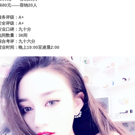
1680元——容纳20人
服务评级：A+
安全评级：A+
行业口碑：九十分
包间数量：36间
综合考评：九十六分
营业时间：晚上19:00至凌晨2:00