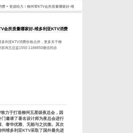
消费
> 资源给力！柳州荤KTV会所质量哪家好-维
V会所质量哪家好-维多利亚KTV消费
维多利亚KTV消费价格点评，更多关于柳
询王总监1550 1188850微信同步
V致力于打造柳州五星级夜总会，因
专门邀请了著名设计师为夜总会进行
煌、奢华优雅、无能与之抗衡。其次
州维多利亚KTV采取了国外最先进